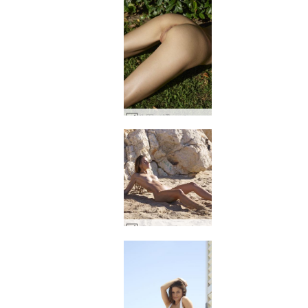
公園で裸のインガ #61
ペネロペ ホットサンド #3