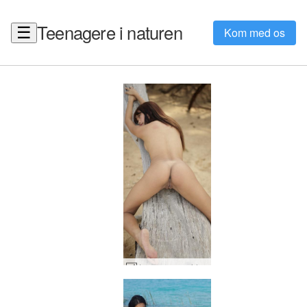
Teenagere i naturen
☰
Kom med os
Jessa nøgen vidunderkvinde #50