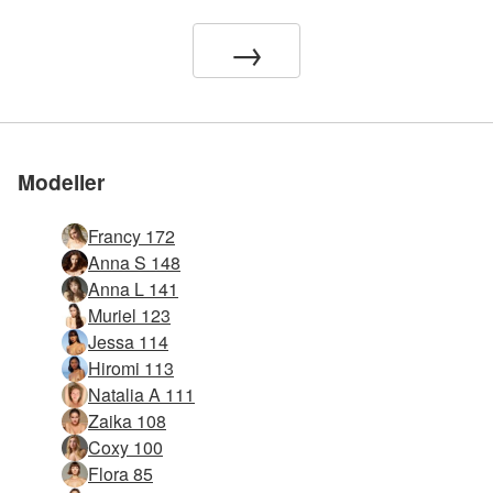
Kom med os
Kom med os
Kom med os
Kom med os
Kom med os
side i verden
side i verden
side i verden
side i verden
side i verden
→
Modeller
Francy 172
Anna S 148
Anna L 141
Muriel 123
Jessa 114
Hiromi 113
Natalia A 111
Zaika 108
Coxy 100
Flora 85