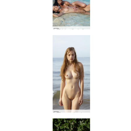
Brigi og Suzie Carina blå sø #9
Ryonen strandnymfe #35